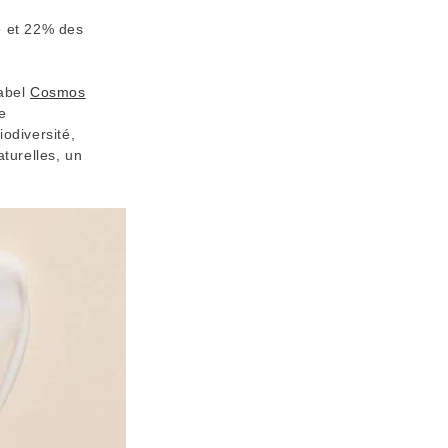
e et 22% des
label
Cosmos
e
odiversité,
aturelles, un