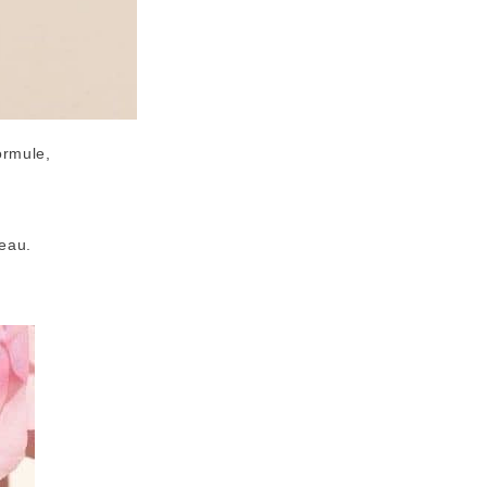
ormule,
peau.