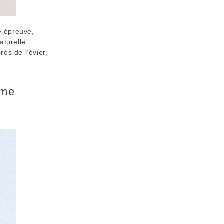
de épreuve,
aturelle
ès de l’évier,
ème