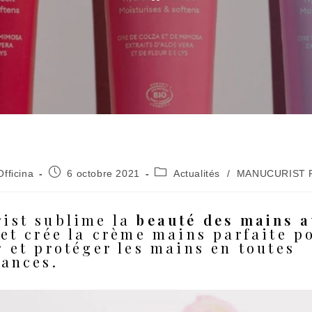
r/autrice
Publication
Post
'Officina
6 octobre 2021
Actualités
/
MANUCURIST 
publiée :
category:
ist sublime la
ation :
beauté des mains 
et crée la crème mains parfaite p
r et protéger les mains en toutes
tances.