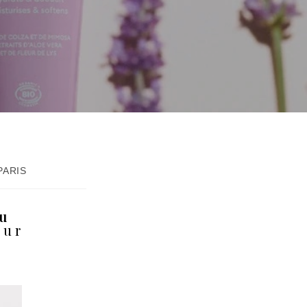
PARIS
au
our