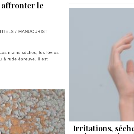
Vos
affronter le
Cheveux
Pour
L’été!
NTIELS
/
MANUCURIST
 Les mains sèches, les lèvres
u à rude épreuve. Il est
Irritations, séc