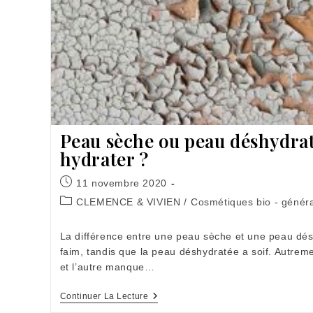
Peau sèche ou peau déshydrat
hydrater ?
Publication
11 novembre 2020
publiée :
Post
CLEMENCE & VIVIEN
/
Cosmétiques bio - généra
category:
La différence entre une peau sèche et une peau dé
faim, tandis que la peau déshydratée a soif. Autrem
et l’autre manque…
Peau
Continuer La Lecture
Sèche