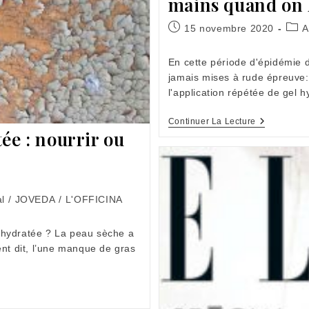
mains quand on 
Publication
Post
15 novembre 2020
A
publiée :
cate
En cette période d'épidémie 
jamais mises à rude épreuve: 
l'application répétée de gel 
Irritations,
Continuer La Lecture
Sécheress
ée : nourrir ou
Prendre
Soin
Des
Mains
Quand
On
l
/
JOVEDA
/
L'OFFICINA
Les
Lave
Fréquemm
shydratée ? La peau sèche a
ent dit, l’une manque de gras