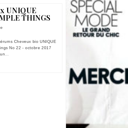
ux UNIQUE
SIMPLE THINGS
re
Sérums Cheveux bio UNIQUE
hings No 22 - octobre 2017
n un…