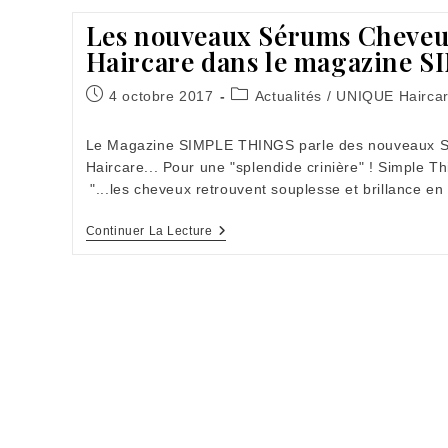
Ou
Peau
Les nouveaux Sérums Cheve
Déshydratée
Haircare dans le magazine 
:
Nourrir
Ou
Publication
Post
4 octobre 2017
Actualités
/
UNIQUE Hairca
Hydrater
publiée :
category:
?
Le Magazine SIMPLE THINGS parle des nouveaux 
Haircare... Pour une "splendide crinière" ! Simple T
"...les cheveux retrouvent souplesse et brillance e
Les
Continuer La Lecture
Nouveaux
Sérums
Cheveux
UNIQUE
Haircare
Dans
Le
Magazine
SIMPLE
THINGS