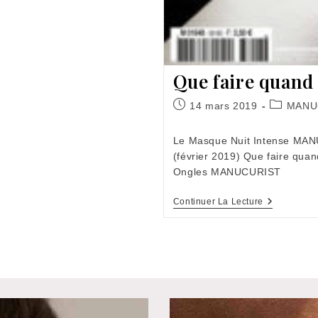
Que faire quand
Publication
Post
14 mars 2019
MANU
publiée :
category:
Le Masque Nuit Intense MA
(février 2019) Que faire qua
Ongles MANUCURIST
Que
Continuer La Lecture
Faire
Quand
Mes
Ongles
Se
Dédoublen
?