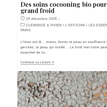
Des soins cocooning bio pour 
grand froid
Publication
29 décembre 2025
publiée :
Post
CLEMENCE & VIVIEN
/
L'OFFICINA
/
LES ESSE
category:
PARIS
L'hiver est là… mains, lèvres et peau en souffrance
gercées, la peau qui tiraille… Le froid met notre pea
essentiel de lui…
Des
Continuer La Lecture
Soins
Cocooning
Bio
Pour
Affronter
Le
Grand
Froid