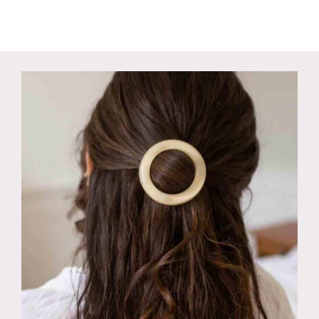
À
Ongles
Flowers
Hula
Girl
Rose