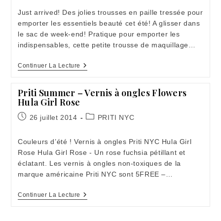
Just arrived! Des jolies trousses en paille tressée pour
emporter les essentiels beauté cet été! A glisser dans
le sac de week-end! Pratique pour emporter les
indispensables, cette petite trousse de maquillage…
SUMMER!
Continuer La Lecture
Just
Arrived:
Les
Priti Summer – Vernis à ongles Flowers
Trousses
Hula Girl Rose
Beauté
En
Publication
Post
26 juillet 2014
PRITI NYC
Paille
publiée :
category:
Tressée
Couleurs d’été ! Vernis à ongles Priti NYC Hula Girl
Rose Hula Girl Rose - Un rose fuchsia pétillant et
éclatant. Les vernis à ongles non-toxiques de la
marque américaine Priti NYC sont 5FREE –…
Priti
Continuer La Lecture
Summer
–
Vernis