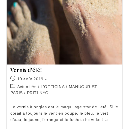
Vernis d’été!
Publication
19 août 2019
publiée :
Post
Actualités
/
L'OFFICINA
/
MANUCURIST
category:
PARIS
/
PRITI NYC
Le vernis à ongles est le maquillage star de l'été. Si le
corail a toujours le vent en poupe, le bleu, le vert
d'eau, le jaune, l'orange et le fuchsia lui volent la…