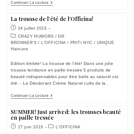
Vernis
Continuer La Lecture
D’été!
La trousse de l’été de l’Officina!
Publication
24 juillet 2015
publiée :
Post
CRAZY RUMORS
/
DR.
category:
BRONNER'S
/
L'OFFICINA
/
PRITI NYC
/
UNIQUE
Haircare
Edition limitée! La trousse de l'été! Dans une jolie
trousse tendance en paille tressée 5 produits de
beauté indispensables pour être belle au naturel cet
été: - Le Déodorant Crème Naturel culte de la…
La
Continuer La Lecture
Trousse
De
L’été
SUMMER! Just arrived: les trousses beauté
De
en paille tressée
L’Officina!
Publication
Post
27 juin 2015
L'OFFICINA
publiée :
category: