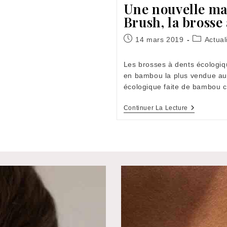
Une nouvelle ma
Brush, la brosse
Publication
Post
14 mars 2019
Actual
publiée :
category:
Les brosses à dents écologi
en bambou la plus vendue au
écologique faite de bambou c
Une
Continuer La Lecture
Nouvelle
Marque
À
L’Officina:
Humble
Brush,
La
Brosse
À
Dents
En
Bambou