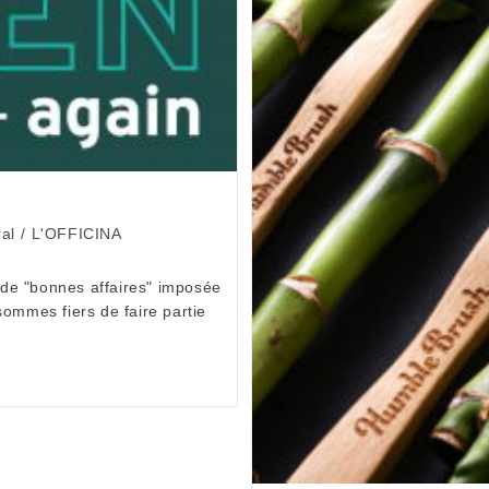
al
/
L'OFFICINA
e de "bonnes affaires" imposée
sommes fiers de faire partie