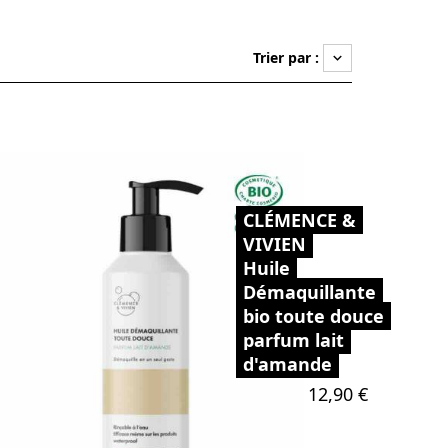
Trier par :
keyboard_arrow_down
CLÉMENCE &
VIVIEN
Huile
Démaquillante
bio toute douce
parfum lait
d'amande
Prix
12,90 €