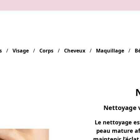
s
Visage
Corps
Cheveux
Maquillage
B
Nettoyage 
Le nettoyage es
peau mature afi
maintenir l’éclat