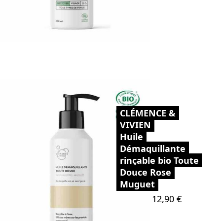
CLÉMENCE &
VIVIEN
Huile
Démaquillante
rinçable bio Toute
Douce Rose
Muguet
Prix
12,90 €