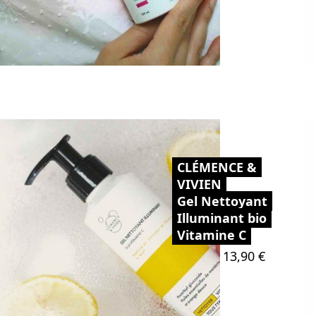
CLÉMENCE &
VIVIEN
Gel Nettoyant
Illuminant bio
Vitamine C
Prix
13,90 €