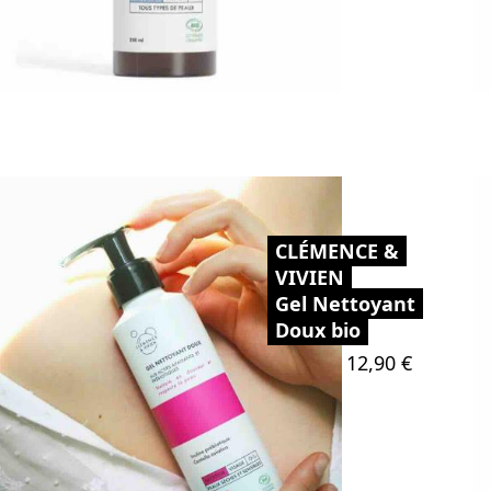
CLÉMENCE &
VIVIEN
Gel Nettoyant
Doux bio
Prix
12,90 €