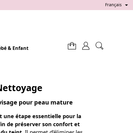

Français
ébé & Enfant
Nettoyage
visage pour peau mature
t une étape essentielle pour la
n de préserver son confort et
 du teint.
Il permet d’éliminer les