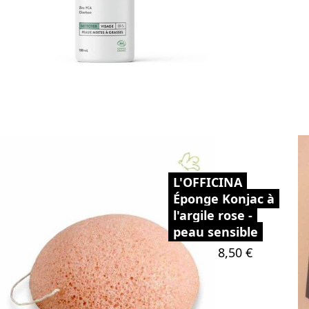
L'OFFICINA
Éponge Konjac à
l'argile rose -
peau sensible
Prix
8,50 €