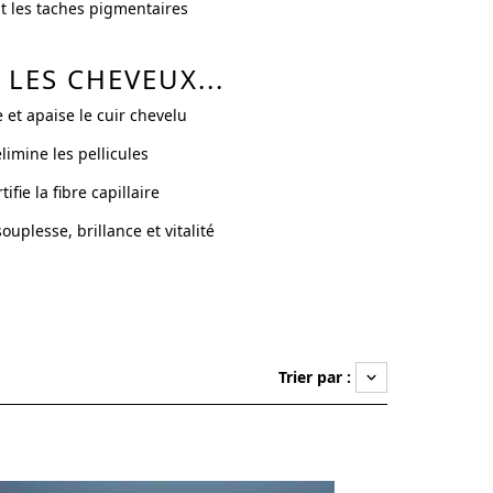
cit les taches pigmentaires
LES CHEVEUX...
 et apaise le cuir chevelu
limine les pellicules
rtifie la fibre capillaire
uplesse, brillance et vitalité
Trier par :
keyboard_arrow_down