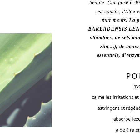
beauté. Composé à 99 
est cousin, l'Aloe
nutriments.
La p
BARBADENSIS LEAF JU
vitamines, de sels mi
zinc...), de mono
essentiels, d’enzy
POU
hyd
calme les irritations e
astringent et régéné
absorbe l’ex
aide à rale