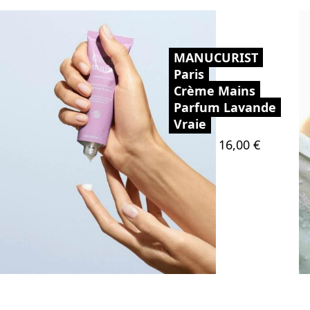
MANUCURIST
Paris
Crème Mains
Parfum Lavande
Vraie
Prix
16,00 €