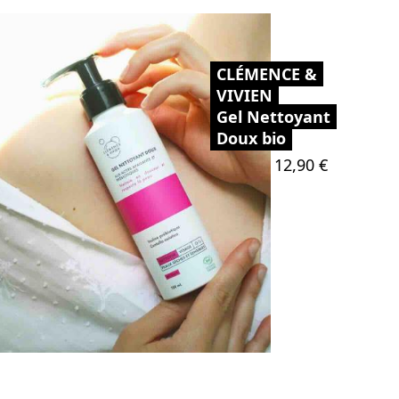
CLÉMENCE &
VIVIEN
Gel Nettoyant
Doux bio
Prix
12,90 €