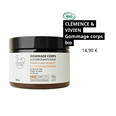
CLÉMENCE &
VIVIEN
Gommage corps
bio
Prix
14,90 €