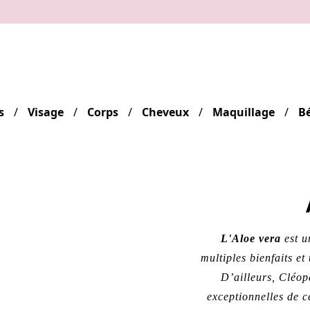
s
Visage
Corps
Cheveux
Maquillage
B
L'Aloe vera
est u
multiples bienfaits et
D’ailleurs, Cléopâ
exceptionnelles de c