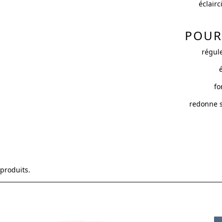
éclair
POUR 
régule
é
fo
redonne so
 produits.