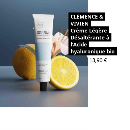
CLÉMENCE &
VIVIEN
Crème Légère
Désaltérante à
l'Acide
hyaluronique bio
Prix
13,90 €