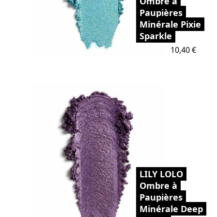
Ombre à
Paupières
Minérale Pixie
Sparkle
Prix
10,40 €
LILY LOLO
Ombre à
Paupières
Minérale Deep