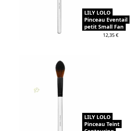
LILY LOLO
Pinceau Eventail
petit Small Fan
Prix
12,35 €
LILY LOLO
Pinceau Teint
Contouring