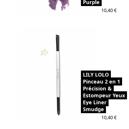
Purple
Prix
10,40 €
LILY LOLO
Pinceau 2 en 1
Précision &
Estompeur Yeux
Eye Liner
Smudge
Prix
10,40 €