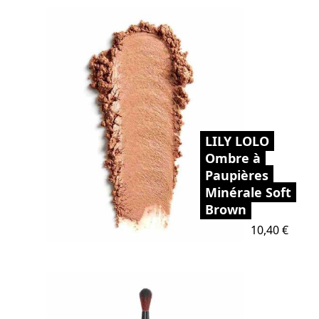
LILY LOLO
Ombre à
Paupières
Minérale Soft
Brown
Prix
10,40 €