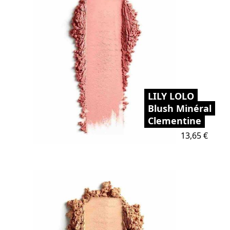
LILY LOLO
Blush Minéral
Clementine
Prix
13,65 €