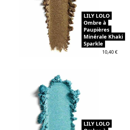
LILY LOLO
Ombre à
Paupières
Minérale Khaki
Sparkle
Prix
10,40 €
LILY LOLO