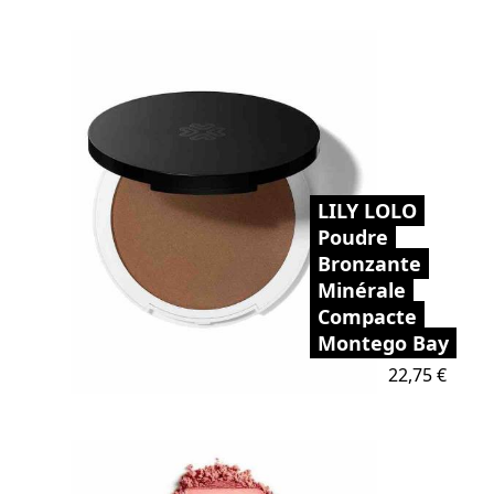
LILY LOLO
Poudre
Bronzante
Minérale
Compacte
Montego Bay
Prix
22,75 €