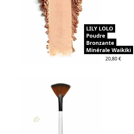
LILY LOLO
Poudre
Bronzante
Minérale Waikiki
Prix
20,80 €