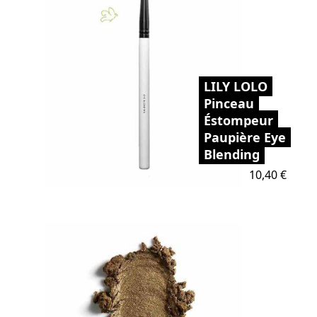
LILY LOLO
Pinceau
Éstompeur
Paupière Eye
Blending
Prix
10,40 €