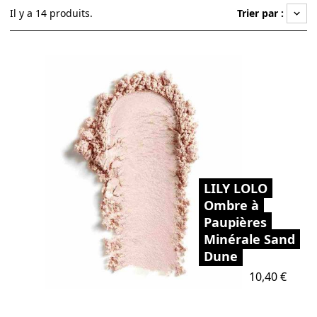
Il y a 14 produits.
Trier par :
keyboard_arrow_down
LILY LOLO
Ombre à
Paupières
Minérale Sand
Dune
Prix
10,40 €