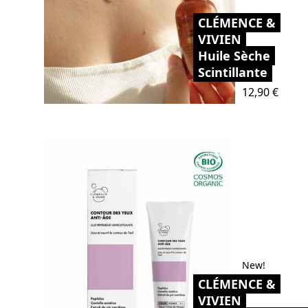
CLÉMENCE &
VIVIEN
Huile Sèche
Scintillante
Prix
12,90 €
New!
CLÉMENCE &
VIVIEN