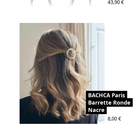
Prix
43,90 €
BACHCA Paris
Barrette Ronde
Nacre
Prix
8,00 €