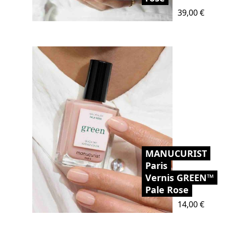
Prix
39,00 €
MANUCURIST
Paris
Vernis GREEN™
Pale Rose
Prix
14,00 €