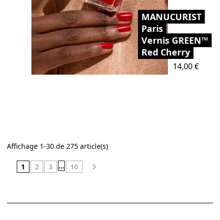
MANUCURIST
Paris
Vernis GREEN™
Red Cherry
Prix
14,00 €
Affichage 1-30 de 275 article(s)
…

1
2
3
10