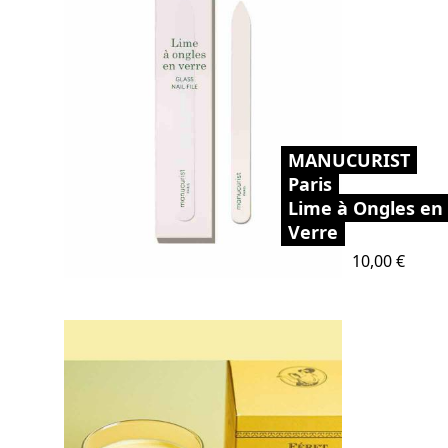
MANUCURIST
Paris
Lime à Ongles en
Verre
Prix
10,00 €