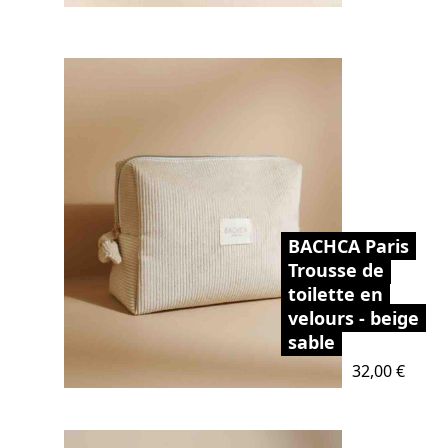
BACHCA Paris
Trousse de
toilette en
velours - beige
sable
Prix
32,00 €