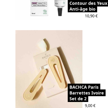
Contour des Yeux
Anti-âge bio
Prix
10,90 €
BACHCA Paris
Barrettes Ivoire
Set de 2
Prix
9,00 €