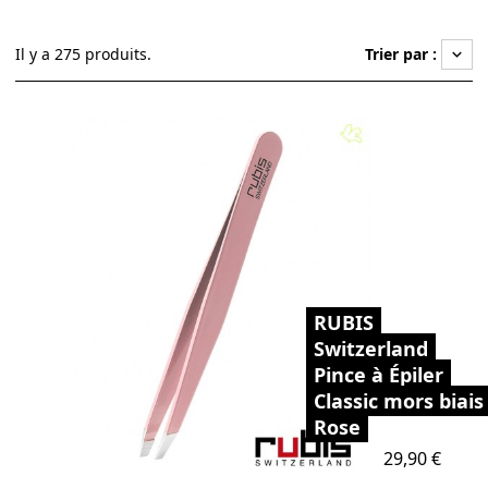
Il y a 275 produits.
Trier par :
keyboard_arrow_down
RUBIS
Switzerland
Pince à Épiler
Classic mors biais
Rose
Prix
29,90 €