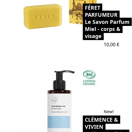
FÉRET
PARFUMEUR
Le Savon Parfum
Miel - corps &
visage
Prix
10,00 €
New!
CLÉMENCE &
VIVIEN