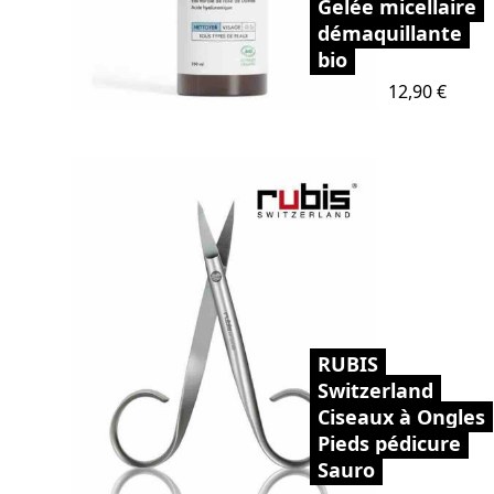
Gelée micellaire
démaquillante
bio
Prix
12,90 €
RUBIS
Switzerland
Ciseaux à Ongles
Pieds pédicure
Sauro