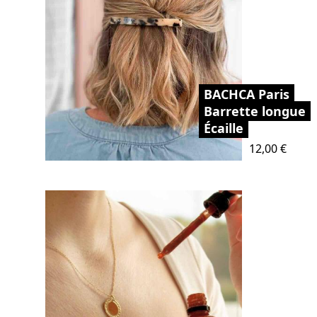
BACHCA Paris
Barrette longue
Écaille
Prix
12,00 €