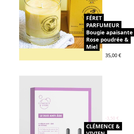
FÉRET
PARFUMEUR
Bougie apaisante
Rose poudrée &
Miel
Prix
35,00 €
-3,50 €
CLÉMENCE &
VIVIEN