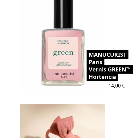
MANUCURIST
Paris
Vernis GREEN™
Hortencia
Prix
14,00 €