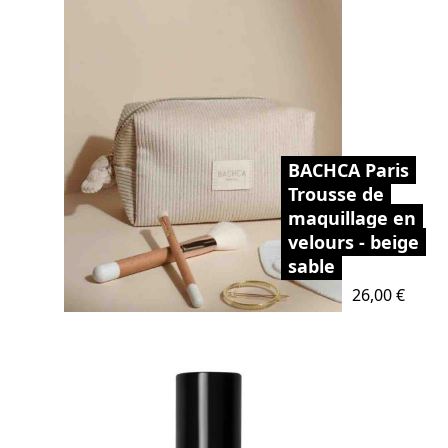
BACHCA Paris
Trousse de
maquillage en
velours - beige
sable
Prix
26,00 €