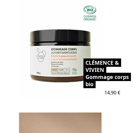
CLÉMENCE &
VIVIEN
Gommage corps
bio
Prix
14,90 €