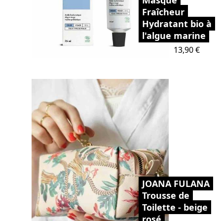
Fraîcheur
Hydratant bio à
l'algue marine
Prix
13,90 €
JOANA FULANA
Trousse de
Toilette - beige
rosé