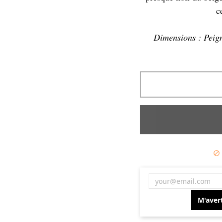
c
Dimensions : Peig

M'avert