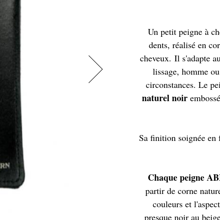
Un petit peigne à c
dents, réalisé en cor
cheveux. Il s'adapte a
lissage, homme ou 
circonstances. Le pe
naturel noir
embossé 
Sa finition soignée en 
Chaque peigne ABB
partir de corne natu
couleurs et l'aspec
presque noir au beige