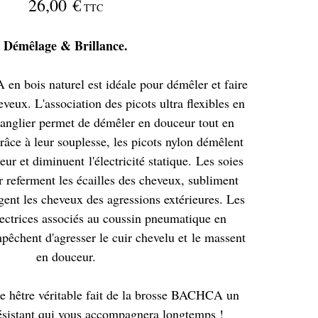
26,00 €
TTC
Démêlage & Brillance.
n bois naturel est idéale pour démêler et faire
eveux. L'association des picots ultra flexibles en
sanglier permet de démêler en douceur tout en
râce à leur souplesse, les picots nylon démêlent
ur et diminuent l'électricité statique. Les soies
r referment les écailles des cheveux, subliment
ègent les cheveux des agressions extérieures. Les
tectrices associés au coussin pneumatique en
pêchent d'agresser le cuir chevelu et le massent
en douceur.
e hêtre véritable fait de la brosse BACHCA un
résistant qui vous accompagnera longtemps !