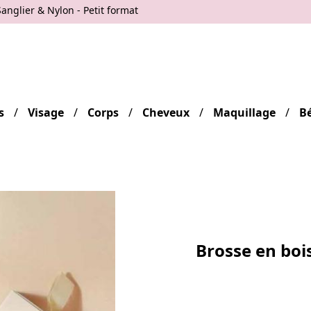
nglier & Nylon - Petit format
s
Visage
Corps
Cheveux
Maquillage
B
Brosse en boi