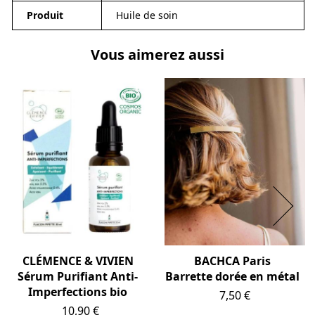
Produit
Huile de soin
Vous aimerez aussi
CLÉMENCE & VIVIEN
BACHCA Paris
Sérum Purifiant Anti-
Barrette dorée en métal
Imperfections bio
Prix
7,50 €
Prix
10,90 €