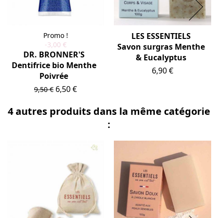
Promo !
LES ESSENTIELS
-3,00 €
Savon surgras Menthe
DR. BRONNER'S
& Eucalyptus
Dentifrice bio Menthe
Prix
6,90 €
Poivrée
Prix de base
Prix
6,50 €
9,50 €
4 autres produits dans la même catégorie
: