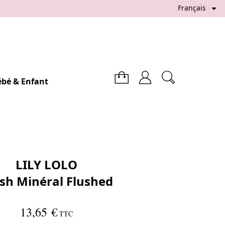

Français
ébé & Enfant
LILY LOLO
sh Minéral Flushed
13,65 €
TTC