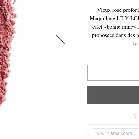
Vieux rose profond
Maquillage LILY LOLO 
effet «bonne mine» a
proposées dans des t
lo
