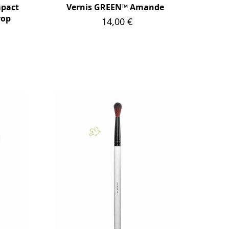
mpact
Vernis GREEN™ Amande
Cont
rop
Prix
14,00 €