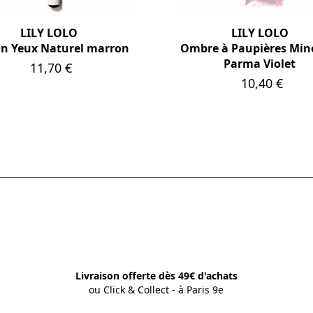
LILY LOLO
LILY LOLO
n Yeux Naturel marron
Ombre à Paupières Min
Parma Violet
Prix
11,70 €
Prix
10,40 €
Livraison offerte dès 49€ d'achats
ou Click & Collect - à Paris 9e