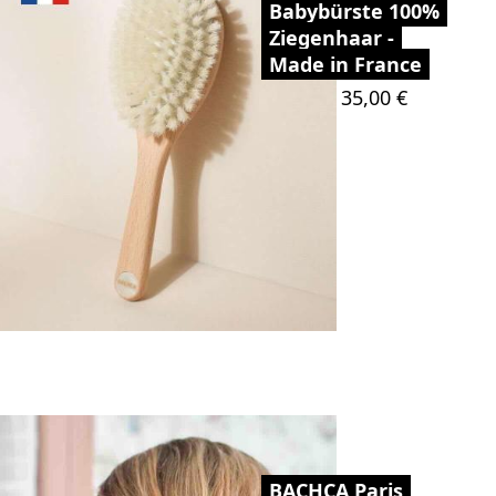
Babybürste 100%
Ziegenhaar -
Made in France
Preis
35,00 €
BACHCA Paris