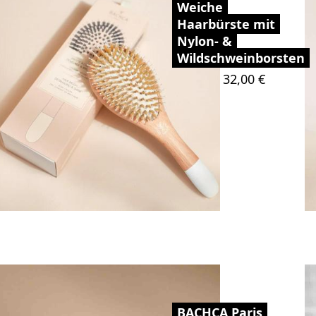
Weiche
Haarbürste mit
Nylon- &
Wildschweinborsten
Preis
32,00 €
BACHCA Paris