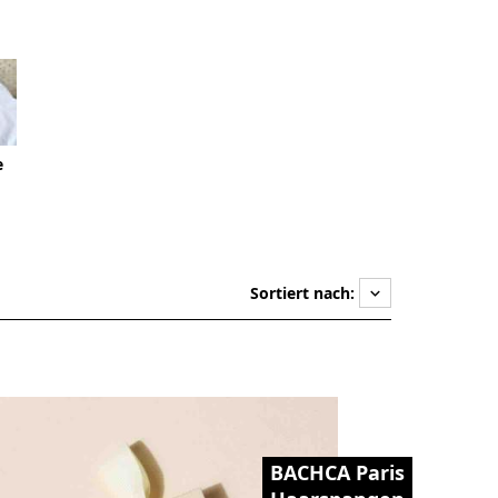
e
Sortiert nach:
keyboard_arrow_down
BACHCA Paris