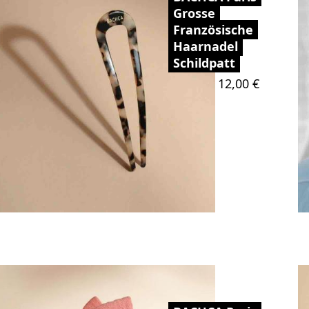
Grosse
Französische
Haarnadel
Schildpatt
Preis
12,00 €