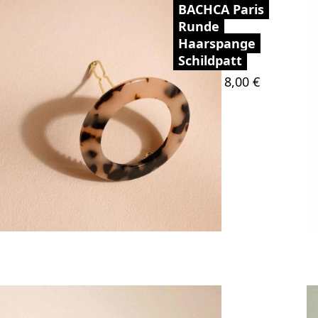
BACHCA Paris
Runde
Haarspange
Schildpatt
Preis
8,00 €