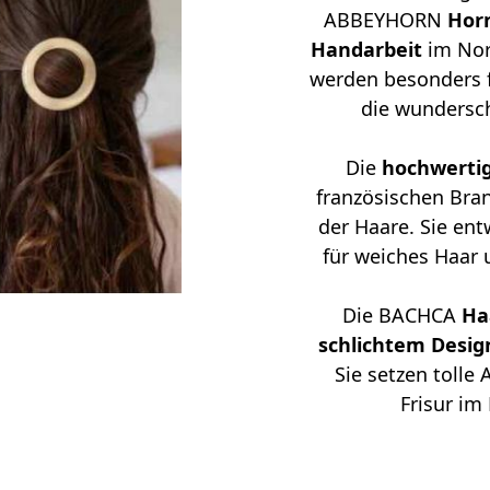
ABBEYHORN
Hor
Handarbeit
im Nor
werden besonders f
die wundersc
Die
hochwertig
französischen Bra
der Haare. Sie en
für weiches Haar 
Die BACHCA
Ha
schlichtem Desig
Sie setzen tolle
Frisur im