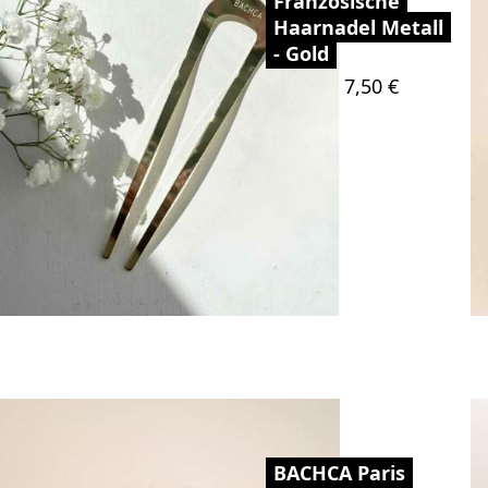
Französische
Haarnadel Metall
- Gold
Preis
7,50 €
BACHCA Paris