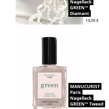
Nagellack
GREEN™
Diamant
Preis
14,00 €
MANUCURIST
Paris
Nagellack
GREEN™ Tweed