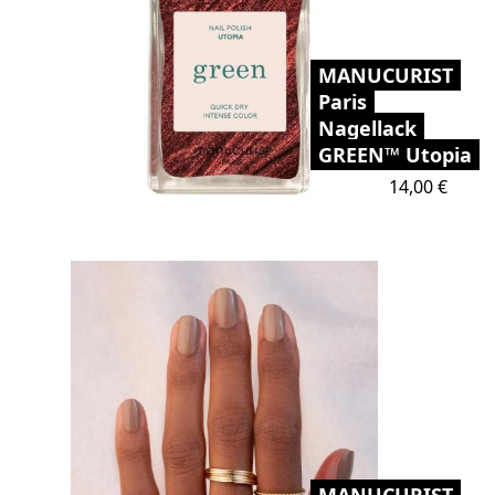
MANUCURIST
Paris
Nagellack
GREEN™ Utopia
Preis
14,00 €