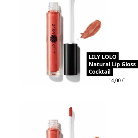
LILY LOLO
Natural Lip Gloss
Cocktail
Preis
14,00 €