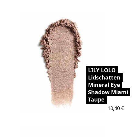
LILY LOLO
Lidschatten
Mineral Eye
Shadow Miami
Taupe
Preis
10,40 €