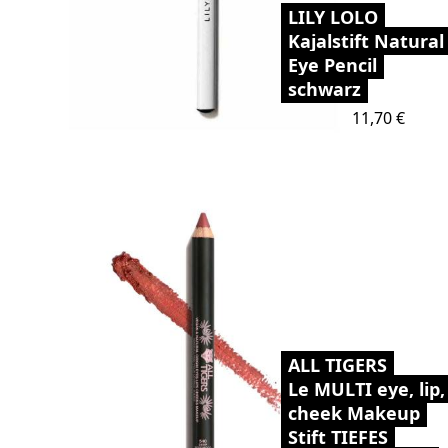
LILY LOLO
Kajalstift Natural
Eye Pencil
schwarz
Preis
11,70 €
ALL TIGERS
Le MULTI eye, lip,
cheek Makeup
Stift TIEFES