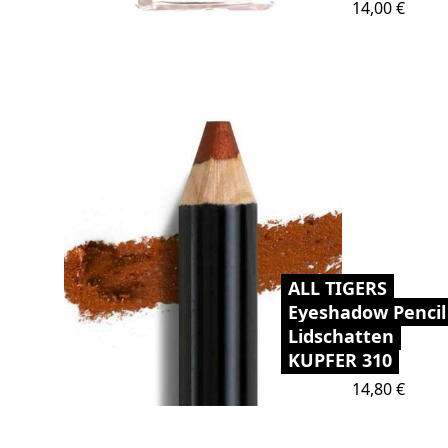
Preis
14,00 €
ALL TIGERS
Eyeshadow Pencil
Lidschatten
KUPFER 310
Preis
14,80 €