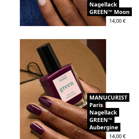
Nagellack
GREEN™ Moon
Preis
14,00 €
MANUCURIST
Paris
Nagellack
GREEN™
Aubergine
Preis
14,00 €