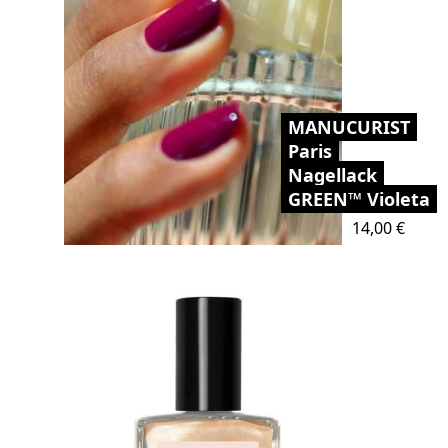
MANUCURIST
Paris
Nagellack
GREEN™ Violeta
Preis
14,00 €