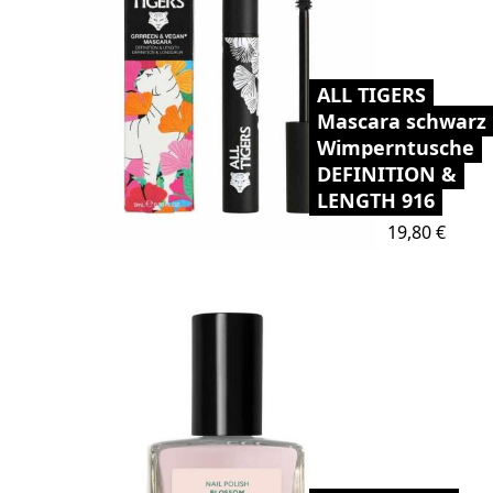
ALL TIGERS
Mascara schwarz
Wimperntusche
DEFINITION &
LENGTH 916
Preis
19,80 €