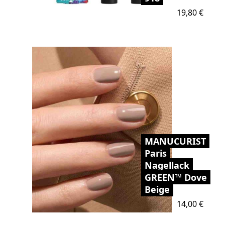
Preis
19,80 €
MANUCURIST
Paris
Nagellack
GREEN™ Dove
Beige
Preis
14,00 €