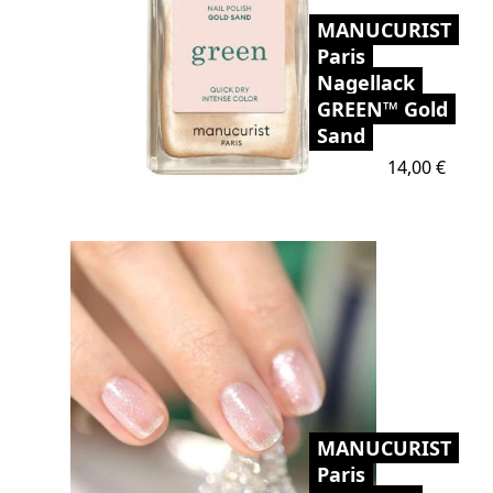
MANUCURIST
Paris
Nagellack
GREEN™ Gold
Sand
Preis
14,00 €
MANUCURIST
Paris