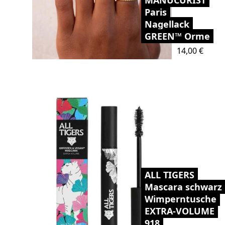
MANUCURIST
Paris
Nagellack
GREEN™ Orme
Preis
14,00 €
ALL TIGERS
Mascara schwarz
Wimperntusche
EXTRA-VOLUME
918