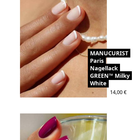
MANUCURIST
Paris
Nagellack
GREEN™ Milky
White
Preis
14,00 €