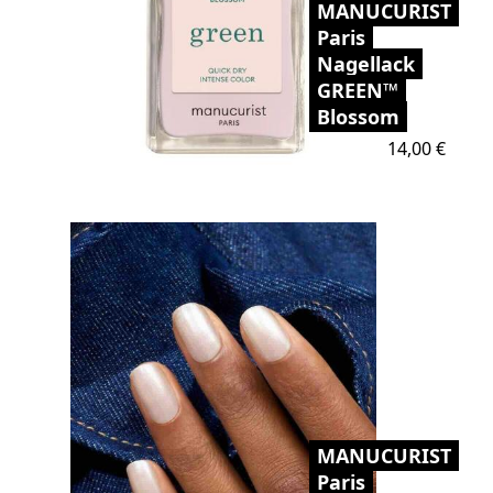
MANUCURIST
Paris
Nagellack
GREEN™
Blossom
Preis
14,00 €
MANUCURIST
Paris