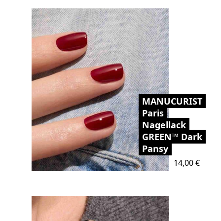
MANUCURIST
Paris
Nagellack
GREEN™ Dark
Pansy
Preis
14,00 €