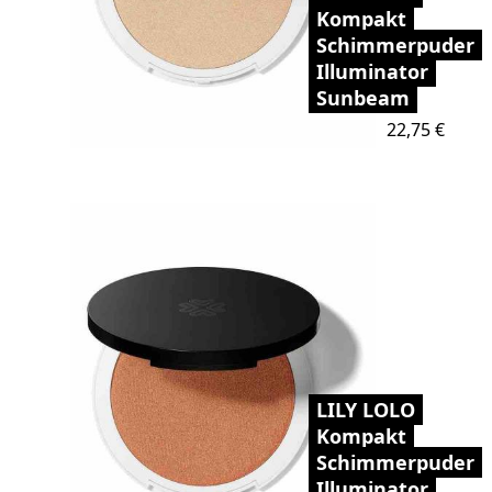
Kompakt
Schimmerpuder
Illuminator
Sunbeam
Preis
22,75 €
LILY LOLO
Kompakt
Schimmerpuder
Illuminator