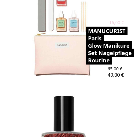
-16,00 €
MANUCURIST
Paris
Glow Maniküre
Set Nagelpflege
Routine
Verkaufspreis
65,00 €
Preis
49,00 €