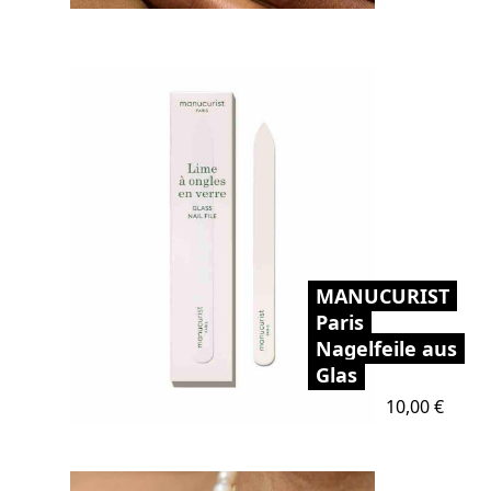
MANUCURIST
Paris
Nagelfeile aus
Glas
Preis
10,00 €