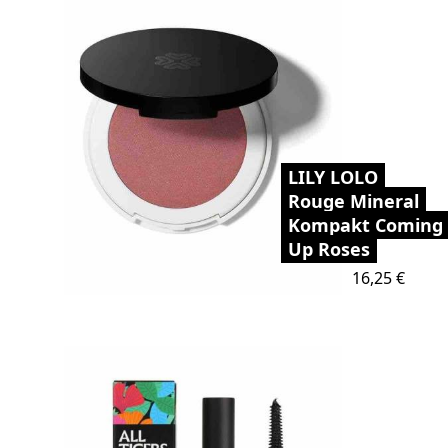
LILY LOLO
Rouge Mineral
Kompakt Coming
Up Roses
Preis
16,25 €