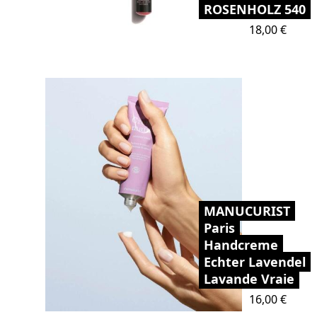
ROSENHOLZ 540
Preis
18,00 €
MANUCURIST
Paris
Handcreme
Echter Lavendel
Lavande Vraie
Preis
16,00 €