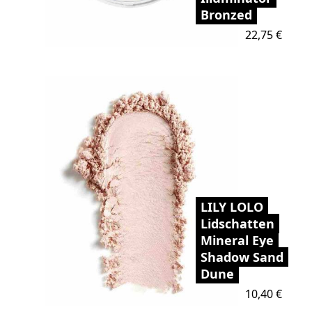
Bronzed
Preis
22,75 €
LILY LOLO
Lidschatten
Mineral Eye
Shadow Sand
Dune
Preis
10,40 €