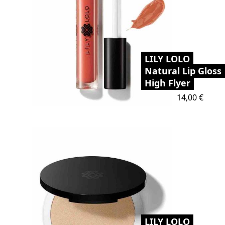
LILY LOLO
Natural Lip Gloss
High Flyer
Preis
14,00 €
LILY LOLO