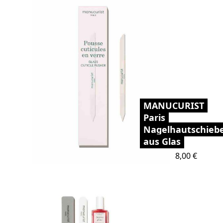
MANUCURIST
Paris
Nagelhautschieb
aus Glas
Preis
8,00 €