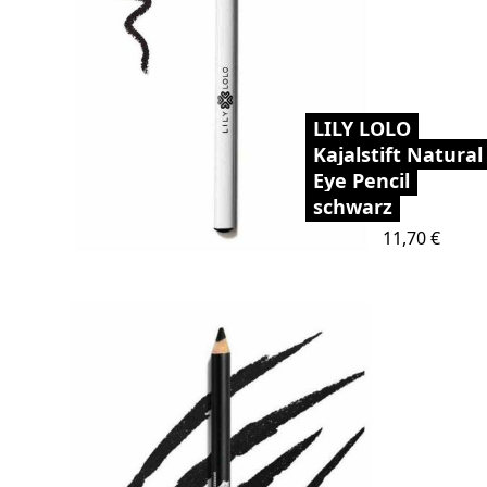
LILY LOLO
Kajalstift Natural
Eye Pencil
schwarz
Preis
11,70 €