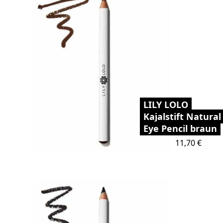
LILY LOLO
Kajalstift Natural
Eye Pencil braun
Preis
11,70 €