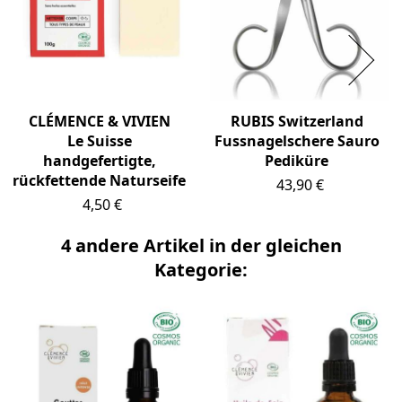
CLÉMENCE & VIVIEN
RUBIS Switzerland
Le Suisse
Fussnagelschere Sauro
handgefertigte,
Pediküre
rückfettende Naturseife
Preis
43,90 €
Preis
4,50 €
4 andere Artikel in der gleichen
Kategorie: