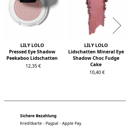
LILY LOLO
LILY LOLO
Pressed Eye Shadow
Lidschatten Mineral Eye
Peekaboo Lidschatten
Shadow Choc Fudge
Cake
Preis
12,35 €
Preis
10,40 €
Sichere Bezahlung
Kreditkarte - Paypal - Apple Pay