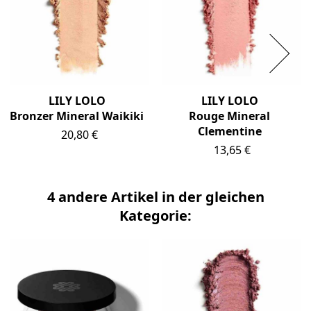
LILY LOLO
LILY LOLO
Bronzer Mineral Waikiki
Rouge Mineral
Clementine
Preis
20,80 €
Preis
13,65 €
4 andere Artikel in der gleichen
Kategorie: