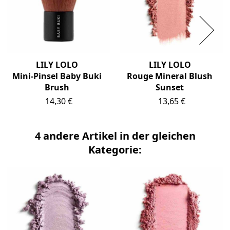
LILY LOLO
LILY LOLO
Mini-Pinsel Baby Buki
Rouge Mineral Blush
Brush
Sunset
Preis
Preis
14,30 €
13,65 €
4 andere Artikel in der gleichen
Kategorie: