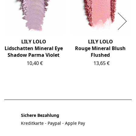
LILY LOLO
LILY LOLO
Lidschatten Mineral Eye
Rouge Mineral Blush
Shadow Parma Violet
Flushed
Preis
Preis
10,40 €
13,65 €
Sichere Bezahlung
Kreditkarte - Paypal - Apple Pay