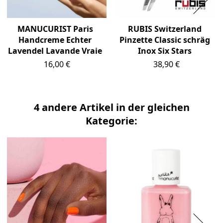
MANUCURIST Paris
RUBIS Switzerland
Handcreme Echter
Pinzette Classic schräg
Lavendel Lavande Vraie
Inox Six Stars
Preis
Preis
16,00 €
38,90 €
4 andere Artikel in der gleichen
Kategorie: