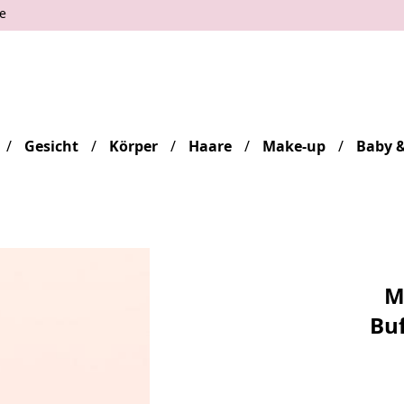
e
Gesicht
Körper
Haare
Make-up
Baby &
M
Buf