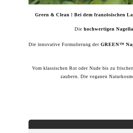
Green & Clean ! Bei dem französischen L
Die
hochwertigen Nagell
Die innovative Formulierung der
GREEN™ Nag
Vom klassischen
Rot
oder
Nude
bis zu frische
zaubern. Die veganen Naturkosmet